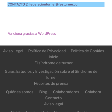
CONTACTO 2: federacionturner@festurner.com
Funciona gracias a WordPress
Aviso Legal
Política de Privacidad
Política de Cookies
Inicio
El síndrome de turner
Guías, Estudios y Investigación sobre el Síndrome de
Turner
Recortes de prensa
Quiénes somos
Blog
Colaboradores
Colabora
Contacto
Aviso legal