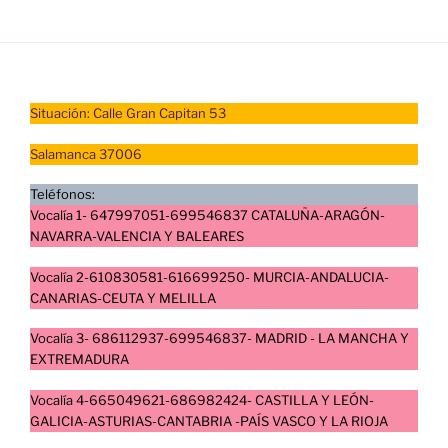
Situación: Calle Gran Capitan 53
Salamanca 37006
Teléfonos:
Vocalía 1- 647997051-699546837 CATALUÑA-ARAGÓN-
NAVARRA-VALENCIA Y BALEARES
Vocalía 2-610830581-616699250- MURCIA-ANDALUCIA-
CANARIAS-CEUTA Y MELILLA
Vocalía 3- 686112937-699546837- MADRID - LA MANCHA Y
EXTREMADURA
Vocalía 4-665049621-686982424- CASTILLA Y LEÓN-
GALICIA-ASTURIAS-CANTABRIA -PAÍS VASCO Y LA RIOJA