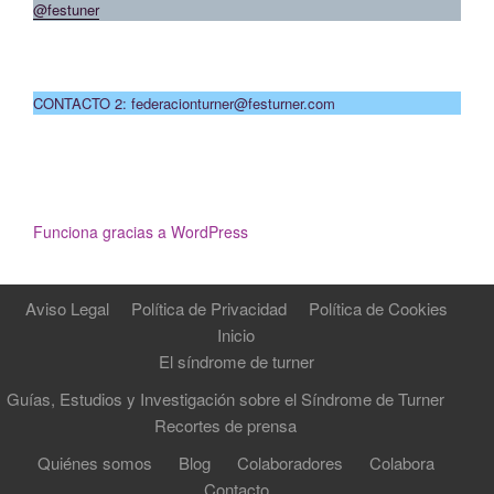
@festuner
CONTACTO 2: federacionturner@festurner.com
Funciona gracias a WordPress
Aviso Legal
Política de Privacidad
Política de Cookies
Inicio
El síndrome de turner
Guías, Estudios y Investigación sobre el Síndrome de Turner
Recortes de prensa
Quiénes somos
Blog
Colaboradores
Colabora
Contacto