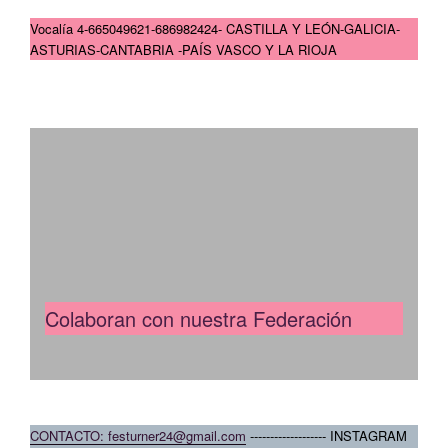
Vocalía 4-665049621-686982424- CASTILLA Y LEÓN-GALICIA-
ASTURIAS-CANTABRIA -PAÍS VASCO Y LA RIOJA
Colaboran con nuestra Federación
CONTACTO: festurner24@gmail.com
------------------- INSTAGRAM