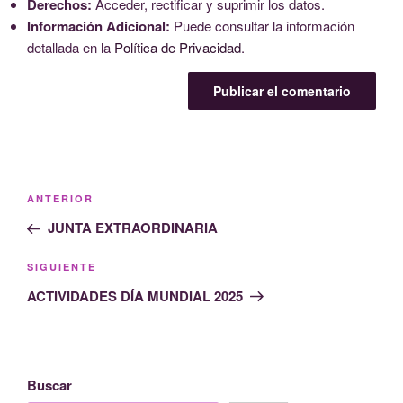
Derechos:
Acceder, rectificar y suprimir los datos.
Información Adicional:
Puede consultar la información
detallada en la
Política de Privacidad
.
Navegación
Entrada
ANTERIOR
de
anterior:
JUNTA EXTRAORDINARIA
entradas
Siguiente
SIGUIENTE
entrada
ACTIVIDADES DÍA MUNDIAL 2025
Buscar