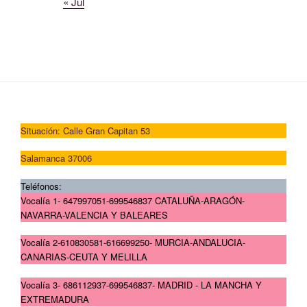
« Jul
Situación: Calle Gran Capitan 53
Salamanca 37006
Teléfonos:
Vocalía 1- 647997051-699546837 CATALUÑA-ARAGÓN-
NAVARRA-VALENCIA Y BALEARES
Vocalía 2-610830581-616699250- MURCIA-ANDALUCIA-
CANARIAS-CEUTA Y MELILLA
Vocalía 3- 686112937-699546837- MADRID - LA MANCHA Y
EXTREMADURA