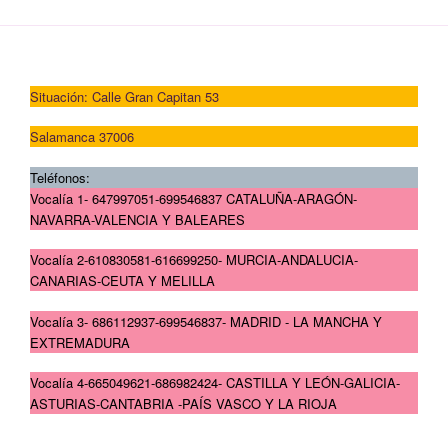
Situación: Calle Gran Capitan 53
Salamanca 37006
Teléfonos:
Vocalía 1- 647997051-699546837 CATALUÑA-ARAGÓN-
NAVARRA-VALENCIA Y BALEARES
Vocalía 2-610830581-616699250- MURCIA-ANDALUCIA-
CANARIAS-CEUTA Y MELILLA
Vocalía 3- 686112937-699546837- MADRID - LA MANCHA Y
EXTREMADURA
Vocalía 4-665049621-686982424- CASTILLA Y LEÓN-GALICIA-
ASTURIAS-CANTABRIA -PAÍS VASCO Y LA RIOJA