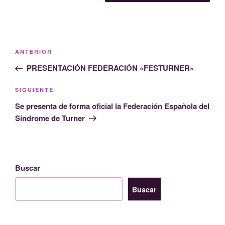
Navegación
Entrada
ANTERIOR
de
anterior:
PRESENTACIÓN FEDERACIÓN «FESTURNER»
entradas
Siguiente
SIGUIENTE
entrada
Se presenta de forma oficial la Federación Española del
Síndrome de Turner
Buscar
Buscar