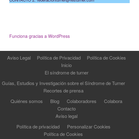
Funciona gracias a WordPress
Aviso Legal
Política de Privacidad
Política de Cookies
Inicio
El síndrome de turner
Guías, Estudios y Investigación sobre el Síndrome de Turner
Recortes de prensa
Quiénes somos
Blog
Colaboradores
Colabora
Contacto
Aviso legal
Política de privacidad
Personalizar Cookies
Política de Cookies