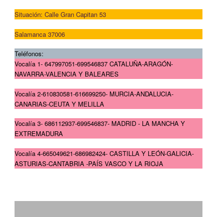
Situación: Calle Gran Capitan 53
Salamanca 37006
Teléfonos:
Vocalía 1- 647997051-699546837 CATALUÑA-ARAGÓN-
NAVARRA-VALENCIA Y BALEARES
Vocalía 2-610830581-616699250- MURCIA-ANDALUCIA-
CANARIAS-CEUTA Y MELILLA
Vocalía 3- 686112937-699546837- MADRID - LA MANCHA Y
EXTREMADURA
Vocalía 4-665049621-686982424- CASTILLA Y LEÓN-GALICIA-
ASTURIAS-CANTABRIA -PAÍS VASCO Y LA RIOJA