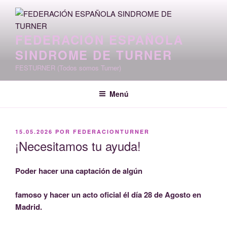
Saltar
al
contenido
FEDERACIÓN ESPAÑOLA
SINDROME DE TURNER
FESTURNER (Todos somos Turner)
Menú
PUBLICADO
15.05.2026
POR
FEDERACIONTURNER
EL
¡Necesitamos tu ayuda!
Poder hacer una captación de algún
famoso y hacer un acto oficial él día 28 de Agosto en
Madrid.