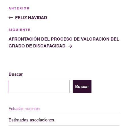
Navegación
Entrada
ANTERIOR
de
anterior:
FELIZ NAVIDAD
entradas
Siguiente
SIGUIENTE
entrada
AFRONTACIÓN DEL PROCESO DE VALORACIÓN DEL
GRADO DE DISCAPACIDAD
Buscar
Buscar
Entradas recientes
Estimadas asociaciones,